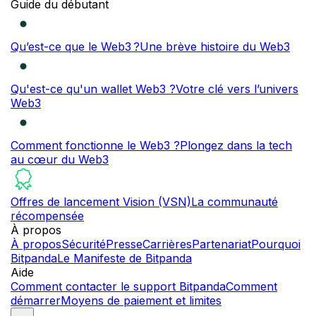
Guide du débutant
Qu’est-ce que le Web3 ?
Une brève histoire du Web3
Qu'est-ce qu'un wallet Web3 ?
Votre clé vers l’univers
Web3
Comment fonctionne le Web3 ?
Plongez dans la tech
au cœur du Web3
Offres de lancement Vision (VSN)
La communauté
récompensée
À propos
À propos
Sécurité
Presse
Carrières
Partenariat
Pourquoi
Bitpanda
Le Manifeste de Bitpanda
Aide
Comment contacter le support Bitpanda
Comment
démarrer
Moyens de paiement et limites