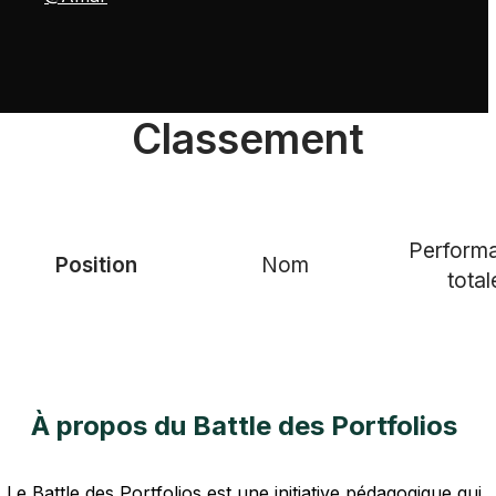
Classement
Perform
Position
Nom
total
À propos du Battle des Portfolios
Le Battle des Portfolios est une initiative pédagogique qui