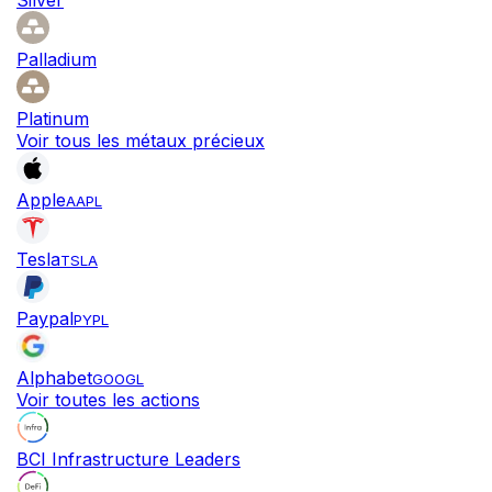
Silver
Palladium
Platinum
Voir tous les métaux précieux
Apple
AAPL
Tesla
TSLA
Paypal
PYPL
Alphabet
GOOGL
Voir toutes les actions
BCI Infrastructure Leaders