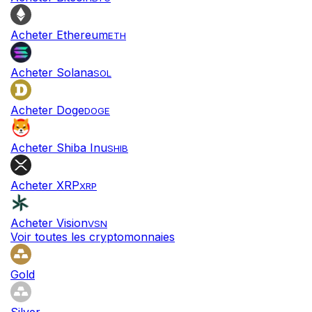
Acheter Ethereum
ETH
Acheter Solana
SOL
Acheter Doge
DOGE
Acheter Shiba Inu
SHIB
Acheter XRP
XRP
Acheter Vision
VSN
Voir toutes les cryptomonnaies
Gold