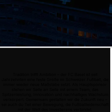
Tradition trifft Ambition – der FC Basel ist seit
Jahrzehnten eine feste Größe im Schweizer Fußball, die
immer wieder neue Maßstäbe setzt. Als Hauptsponsor
stehen wir Seite an Seite mit einem Team, das
Spitzenleistung, Innovation und nachhaltiges Wachstum
verkörpert. Gemeinsam gestalten wir die Zukunft neu –
sei auch du Teil einer Bewegung, die Fußballleidenschaft
mit der Welt des Investierens verbindet.