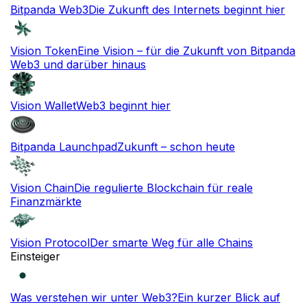
Bitpanda Web3
Die Zukunft des Internets beginnt hier
Vision Token
Eine Vision – für die Zukunft von Bitpanda
Web3 und darüber hinaus
Vision Wallet
Web3 beginnt hier
Bitpanda Launchpad
Zukunft – schon heute
Vision Chain
Die regulierte Blockchain für reale
Finanzmärkte
Vision Protocol
Der smarte Weg für alle Chains
Einsteiger
Was verstehen wir unter Web3?
Ein kurzer Blick auf