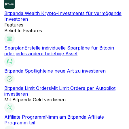
Bitpanda Wealth
Krypto-Investments für vermögende
Investoren
Features
Beliebte Features
Sparplan
Erstelle individuelle Sparpläne für Bitcoin
oder jedes andere beliebige Asset
Bitpanda Spotlight
eine neue Art zu investieren
Bitpanda Limit Orders
Mit Limit Orders per Autopilot
investieren
Mit Bitpanda Geld verdienen
Affiliate Programm
Nimm am Bitpanda Affiliate
Programm teil