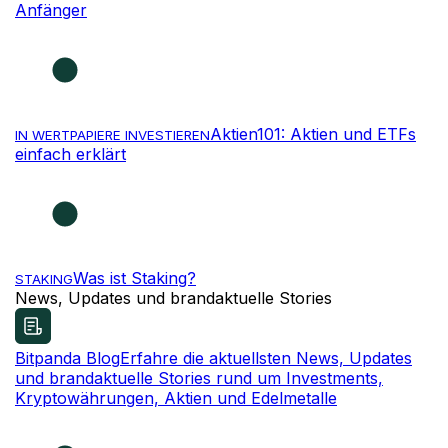
Anfänger
Aktien101: Aktien und ETFs
IN WERTPAPIERE INVESTIEREN
einfach erklärt
Was ist Staking?
STAKING
News, Updates und brandaktuelle Stories
Bitpanda Blog
Erfahre die aktuellsten News, Updates
und brandaktuelle Stories rund um Investments,
Kryptowährungen, Aktien und Edelmetalle