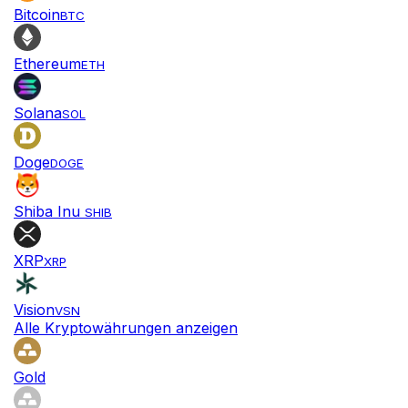
Bitcoin
BTC
Ethereum
ETH
Solana
SOL
Doge
DOGE
Shiba Inu
SHIB
XRP
XRP
Vision
VSN
Alle Kryptowährungen anzeigen
Gold