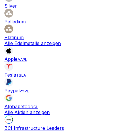
Silver
Palladium
Platinum
Alle Edelmetalle anzeigen
Apple
AAPL
Tesla
TSLA
Paypal
PYPL
Alphabet
GOOGL
Alle Aktien anzeigen
BCI Infrastructure Leaders