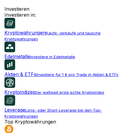
Investieren
Investieren in:
Kryptowährungen
Kaufe, verkaufe und tausche
Kryptowährungen
Edelmetalle
Investiere in Edelmetalle
Aktien & ETFs
Investiere für 1 € pro Trade in Aktien & ETFs
Kryptoindizes
Der weltweit erste echte Kryptoindex
Leverage
Long- oder Short-Leverage bei den Top-
Kryptowährungen
Top Kryptowährungen