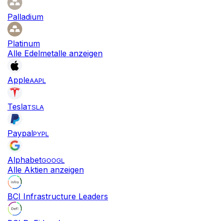
Palladium
Platinum
Alle Edelmetalle anzeigen
Apple
AAPL
Tesla
TSLA
Paypal
PYPL
Alphabet
GOOGL
Alle Aktien anzeigen
BCI Infrastructure Leaders