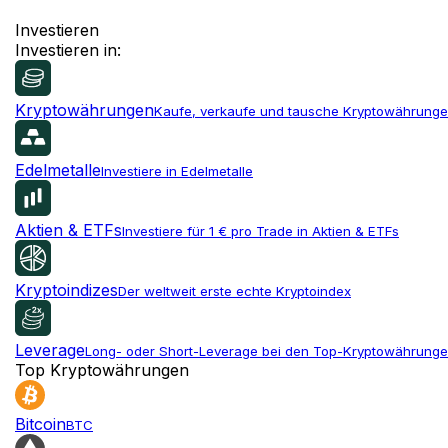
Investieren
Investieren in:
Kryptowährungen
Kaufe, verkaufe und tausche Kryptowährung
Edelmetalle
Investiere in Edelmetalle
Aktien & ETFs
Investiere für 1 € pro Trade in Aktien & ETFs
Kryptoindizes
Der weltweit erste echte Kryptoindex
Leverage
Long- oder Short-Leverage bei den Top-Kryptowährung
Top Kryptowährungen
Bitcoin
BTC