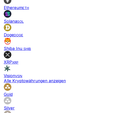
Ethereum
ETH
Solana
SOL
Doge
DOGE
Shiba Inu
SHIB
XRP
XRP
Vision
VSN
Alle Kryptowährungen anzeigen
Gold
Silver