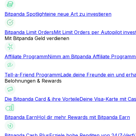
Bitpanda Spotlight
eine neue Art zu investieren
Bitpanda Limit Orders
Mit Limit Orders per Autopilot inves
Mit Bitpanda Geld verdienen
Affiliate Programm
Nimm am Bitpanda Affiliate Programm 
Tell-a-Friend Programm
Lade deine Freunde ein und erha
Belohnungen & Rewards
Die Bitpanda Card & ihre Vorteile
Deine Visa-Karte mit Ca
Bitpanda Earn
Hol dir mehr Rewards mit Bitpanda Earn
Bitpanda Cash Plus
Erziele hohe Renditen von 24/7-Verf