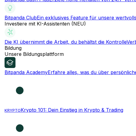
Bitpanda Club
Ein exklusives Feature für unsere wertvol
Investiere mit KI-Assistenten (NEU)
Die KI übernimmt die Arbeit, du behältst die Kontrolle
Ver
Bildung
Unsere Bildungsplattform
Bitpanda Academy
Erfahre alles, was du über persönlic
Krypto 101: Dein Einstieg in Krypto & Trading
KRYPTO