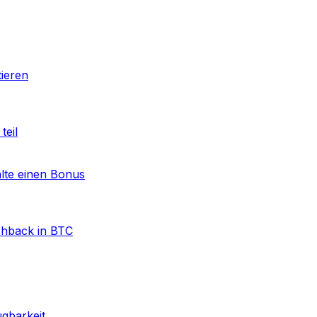
tieren
teil
lte einen Bonus
shback in BTC
ügbarkeit