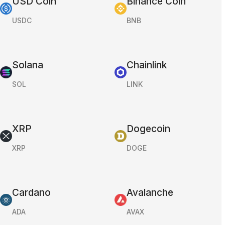
USD Coin
Binance Coin
USDC
BNB
Solana
Chainlink
SOL
LINK
XRP
Dogecoin
XRP
DOGE
Cardano
Avalanche
ADA
AVAX