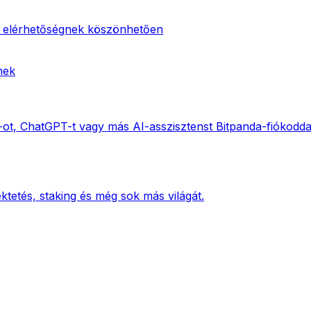
 elérhetőségnek köszönhetően
nek
ot, ChatGPT-t vagy más AI-asszisztenst Bitpanda-fiókodda
ktetés, staking és még sok más világát.