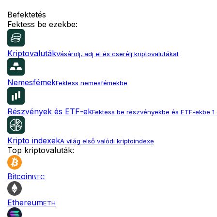
Befektetés
Fektess be ezekbe:
Kriptovaluták
Vásárolj, adj el és cserélj kriptovalutákat
Nemesfémek
Fektess nemesfémekbe
Részvények és ETF-ek
Fektess be részvényekbe és ETF-ekbe 1 
Kripto indexek
A világ első valódi kriptoindexe
Top kriptovaluták:
Bitcoin
BTC
Ethereum
ETH