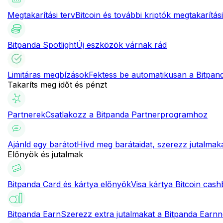
Megtakarítási terv
Bitcoin és további kriptók megtakarítási
Bitpanda Spotlight
Új eszközök várnak rád
Limitáras megbízások
Fektess be automatikusan a Bitpand
Takaríts meg időt és pénzt
Partnerek
Csatlakozz a Bitpanda Partnerprogramhoz
Ajánld egy barátot
Hívd meg barátaidat, szerezz jutalmak
Előnyök és jutalmak
Bitpanda Card és kártya előnyök
Visa kártya Bitcoin cas
Bitpanda Earn
Szerezz extra jutalmakat a Bitpanda Earnn