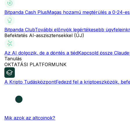
Bitpanda Cash Plus
Magas hozamú megtérülés a 0-24-es
Bitpanda Club
További előnyök legértékesebb ügyfeleink
Befektetés AI-asszisztensekkel (ÚJ)
Az AI dolgozik, de a döntés a tiéd
Kapcsold össze Claude-
Tanulás
OKTATÁSI PLATFORMUNK
A Kripto Tudásközpont
Fedezd fel a kriptoeszközök, befe
Mik azok az altcoinok?