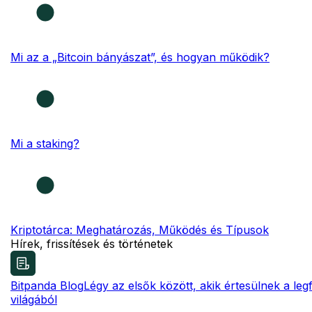
Mi az a „Bitcoin bányászat”, és hogyan működik?
Mi a staking?
Kriptotárca: Meghatározás, Működés és Típusok
Hírek, frissítések és történetek
Bitpanda Blog
Légy az elsők között, akik értesülnek a le
világából