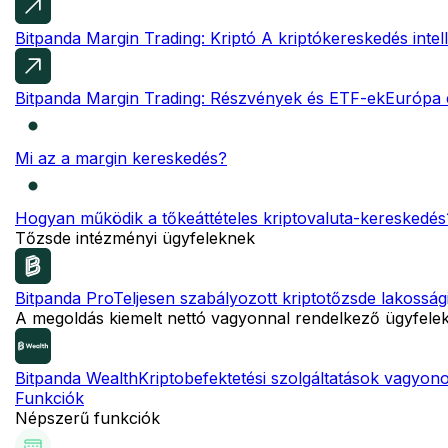
Bitpanda Margin Trading: Kriptó
A kriptókereskedés intel
Bitpanda Margin Trading: Részvények és ETF-ek
Európa 
Mi az a margin kereskedés?
Hogyan működik a tőkeáttételes kriptovaluta-kereskedés
Tőzsde intézményi ügyfeleknek
Bitpanda Pro
Teljesen szabályozott kriptotőzsde lakosság
A megoldás kiemelt nettó vagyonnal rendelkező ügyfele
Bitpanda Wealth
Kriptobefektetési szolgáltatások vagyon
Funkciók
Népszerű funkciók