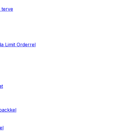
 terve
a Limit Orderrel
at
hbackkel
el