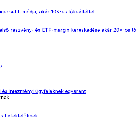
ligensebb módja, akár 10×-es tőkeáttéttel.
első részvény- és ETF-margin kereskedése akár 20×-os tőke
?
i és intézményi ügyfeleknek egyaránt
knek
os befektetőknek