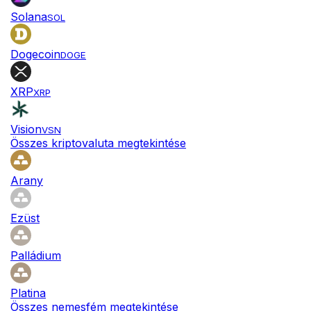
Solana
SOL
Dogecoin
DOGE
XRP
XRP
Vision
VSN
Összes kriptovaluta megtekintése
Arany
Ezüst
Palládium
Platina
Összes nemesfém megtekintése