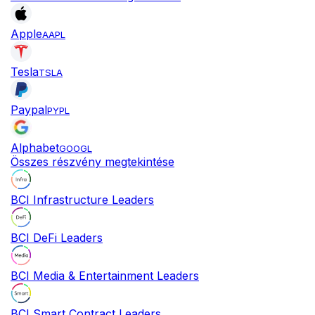
Apple
AAPL
Tesla
TSLA
Paypal
PYPL
Alphabet
GOOGL
Összes részvény megtekintése
BCI Infrastructure Leaders
BCI DeFi Leaders
BCI Media & Entertainment Leaders
BCI Smart Contract Leaders