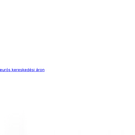
eurós kereskedési áron