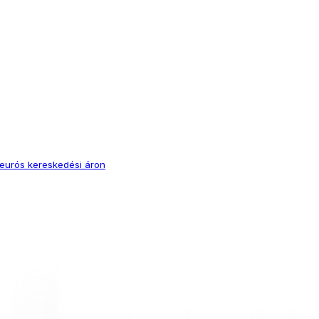
eurós kereskedési áron