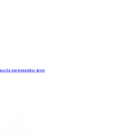
eurós kereskedési áron