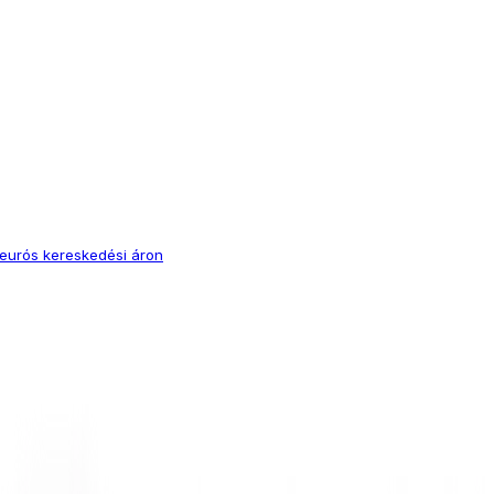
eurós kereskedési áron