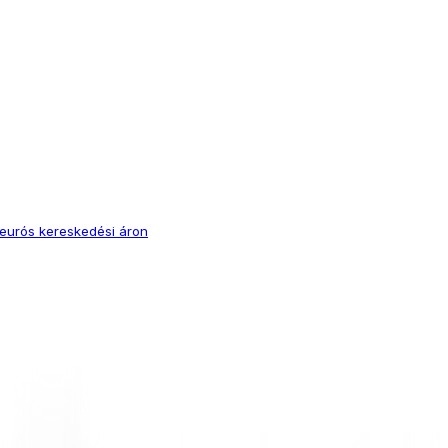
eurós kereskedési áron