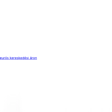
eurós kereskedési áron