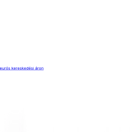
eurós kereskedési áron