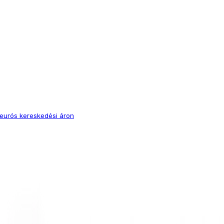
eurós kereskedési áron