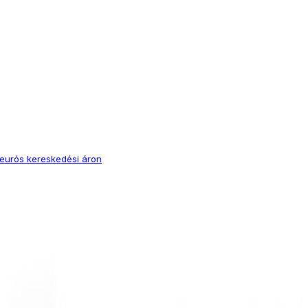
eurós kereskedési áron