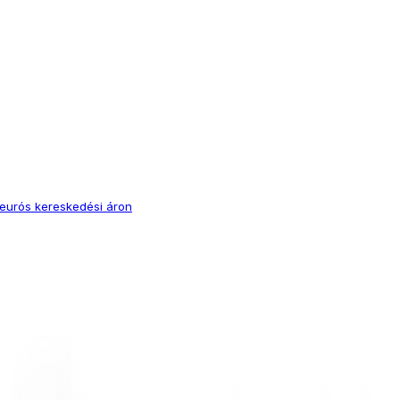
eurós kereskedési áron