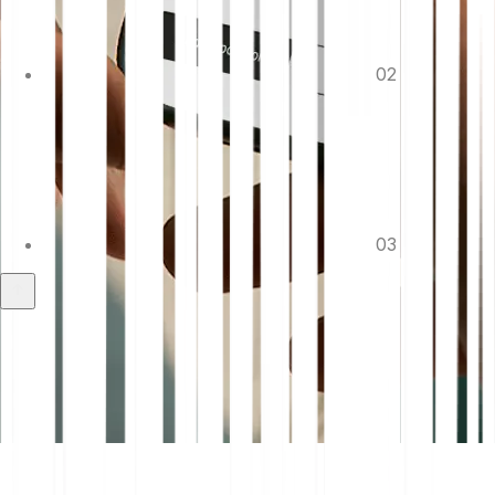
02
03