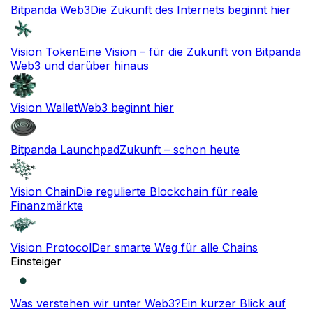
Bitpanda Web3
Die Zukunft des Internets beginnt hier
Vision Token
Eine Vision – für die Zukunft von Bitpanda
Web3 und darüber hinaus
Vision Wallet
Web3 beginnt hier
Bitpanda Launchpad
Zukunft – schon heute
Vision Chain
Die regulierte Blockchain für reale
Finanzmärkte
Vision Protocol
Der smarte Weg für alle Chains
Einsteiger
Was verstehen wir unter Web3?
Ein kurzer Blick auf