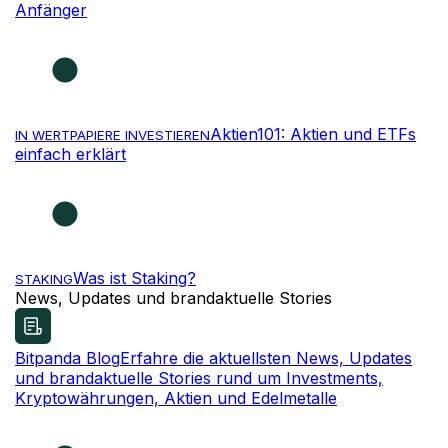
Anfänger
Aktien101: Aktien und ETFs
IN WERTPAPIERE INVESTIEREN
einfach erklärt
Was ist Staking?
STAKING
News, Updates und brandaktuelle Stories
Bitpanda Blog
Erfahre die aktuellsten News, Updates
und brandaktuelle Stories rund um Investments,
Kryptowährungen, Aktien und Edelmetalle