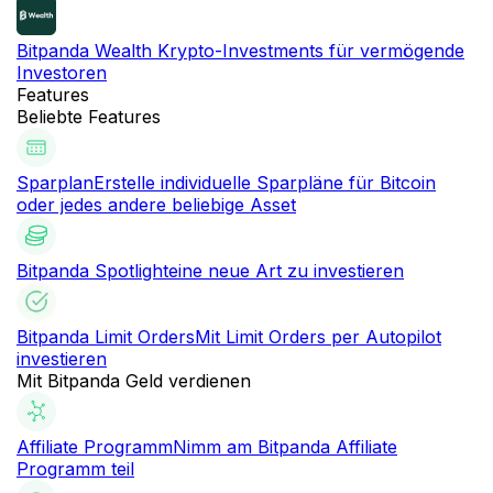
Bitpanda Wealth
Krypto-Investments für vermögende
Investoren
Features
Beliebte Features
Sparplan
Erstelle individuelle Sparpläne für Bitcoin
oder jedes andere beliebige Asset
Bitpanda Spotlight
eine neue Art zu investieren
Bitpanda Limit Orders
Mit Limit Orders per Autopilot
investieren
Mit Bitpanda Geld verdienen
Affiliate Programm
Nimm am Bitpanda Affiliate
Programm teil