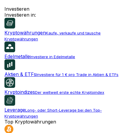
Investieren
Investieren in:
Kryptowährungen
Kaufe, verkaufe und tausche
Kryptowährungen
Edelmetalle
Investiere in Edelmetalle
Aktien & ETFs
Investiere für 1 € pro Trade in Aktien & ETFs
Kryptoindizes
Der weltweit erste echte Kryptoindex
Leverage
Long- oder Short-Leverage bei den Top-
Kryptowährungen
Top Kryptowährungen