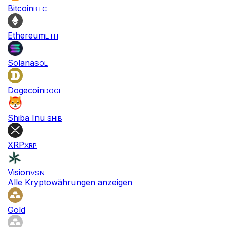
Bitcoin
BTC
Ethereum
ETH
Solana
SOL
Dogecoin
DOGE
Shiba Inu
SHIB
XRP
XRP
Vision
VSN
Alle Kryptowährungen anzeigen
Gold