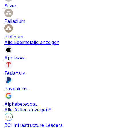
Silver
Palladium
Platinum
Alle Edelmetalle anzeigen
Apple
AAPL
Tesla
TSLA
Paypal
PYPL
Alphabet
GOOGL
Alle Aktien anzeigen*
BCI Infrastructure Leaders