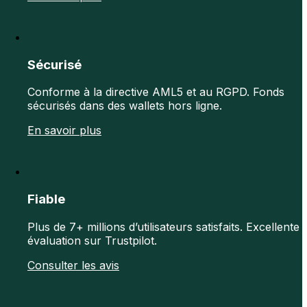
Sécurisé
Conforme à la directive AML5 et au RGPD. Fonds
sécurisés dans des wallets hors ligne.
En savoir plus
Fiable
Plus de 7+ millions d’utilisateurs satisfaits. Excellente
évaluation sur Trustpilot.
Consulter les avis