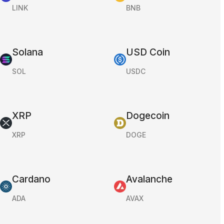
LINK
BNB
Solana
USD Coin
SOL
USDC
XRP
Dogecoin
XRP
DOGE
Cardano
Avalanche
ADA
AVAX