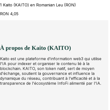
1 Kaito (KAITO) en Romanian Leu (RON)
RON
4,05
À propos de Kaito (KAITO)
Kaito est une plateforme d'information web3 qui utilise
l'IA pour indexer et organiser le contenu lié à la
blockchain. KAITO, son token natif, sert de moyen
d'échange, soutient la gouvernance et influence la
dynamique du réseau, contribuant à l'efficacité et à la
transparence de l'écosystème InfoFi alimenté par l'IA.