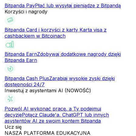
Bitpanda Pay
Płać lub wysyłaj pieniądze z Bitpandą
Korzyści i nagrody
Bitpanda Card i korzyści z karty
Karta visa z
cashbackiem w Bitcoinach
Bitpanda Earn
Zdobywaj dodatkowe nagrody dzięki
Bitpanda Earn
Bitpanda Cash Plus
Zarabiaj wysokie zyski dzięki
dostępności 24/7
Inwestuj z asystentami AI (NOWOŚĆ)
Pozwól AI wykonać pracę, a Ty podejmuj
decyzje
Połącz Claude'a, ChatGPT lub innych
asystentów AI ze swoim kontem Bitpanda
Ucz się
NASZA PLATFORMA EDUKACYJNA