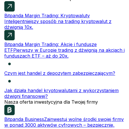
Bitpanda Margin Trading: Kryptowaluty
Inteligentniejszy sposób na trading kryptowalut z
dźwignią 10x.
Bitpanda Margin Trading: Akcje i fundusze
ETF
Pierwszy w Europie trading z dźwignią na akcjach i
funduszach ETF – aż do 20x.
Czym jest handel z depozytem zabezpieczającym?
Jak działa handel kryptowalutami z wykorzystaniem
dźwigni finansowej?
Nasza oferta inwestycyjna dla Twojej firmy
Bitpanda Business
Zainwestuj wolne środki swojej firmy
w ponad 3000 aktywów cyfrowych – bezpiecznie,