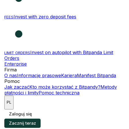
Invest with zero deposit fees
FEES
Invest on autopilot with Bitpanda Limit
LIMIT ORDERS
Orders
Enterprise
Firma
O nas
Informacje prasowe
Kariera
Manifest Bitpanda
Pomoc
Jak zacząć
Kto może korzystać z Bitpandy?
Metody
płatności i limity
Pomoc techniczna
PL
Zaloguj się
Zacznij teraz