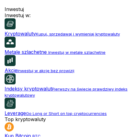
Inwestuj
Inwestuj w:
Kryptowaluty
Kupuj, sprzedawaj i wymieniaj kryptowaluty
Metale szlachetne
Inwestuj w metale szlachetne
Akcje
Inwestuj w akcje bez prowizji
Indeksy kryptowalut
Pierwszy na świecie prawdziwy indeks
kryptowalutowy
Leverage
Go Long or Short on top cryptocurrencies
Top kryptowaluty
Kup Bitcoin
BTC