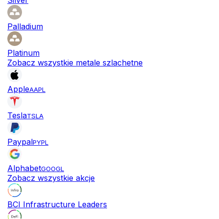
Silver
Palladium
Platinum
Zobacz wszystkie metale szlachetne
Apple
AAPL
Tesla
TSLA
Paypal
PYPL
Alphabet
GOOGL
Zobacz wszystkie akcje
BCI Infrastructure Leaders