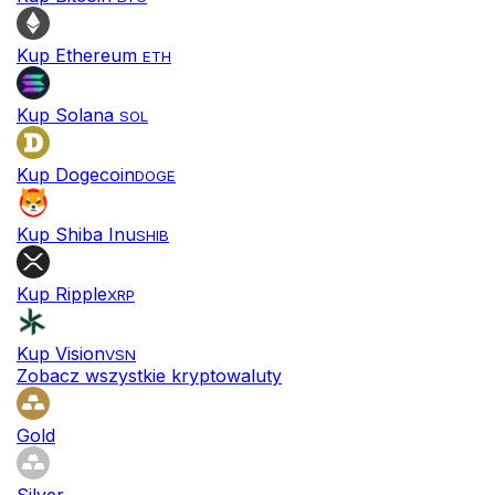
Kup Ethereum
ETH
Kup Solana
SOL
Kup Dogecoin
DOGE
Kup Shiba Inu
SHIB
Kup Ripple
XRP
Kup Vision
VSN
Zobacz wszystkie kryptowaluty
Gold