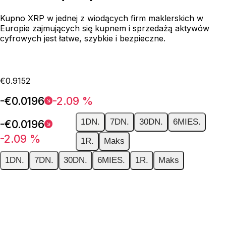
Kupno XRP w jednej z wiodących firm maklerskich w
Europie zajmujących się kupnem i sprzedażą aktywów
cyfrowych jest łatwe, szybkie i bezpieczne.
€0.9152
-€0.0196
-2.09 %
1DN.
7DN.
30DN.
6MIES.
-€0.0196
-2.09 %
1R.
Maks
1DN.
7DN.
30DN.
6MIES.
1R.
Maks