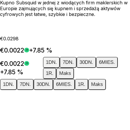
Kupno Subsquid w jednej z wiodących firm maklerskich w
Europie zajmujących się kupnem i sprzedażą aktywów
cyfrowych jest łatwe, szybkie i bezpieczne.
€0.0298
€0.0022
+7.85 %
1DN.
7DN.
30DN.
6MIES.
€0.0022
+7.85 %
1R.
Maks
1DN.
7DN.
30DN.
6MIES.
1R.
Maks