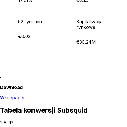
17.91%
€0.23
52-tyg. min.
Kapitalizacja
rynkowa
€0.02
€30.24M
Download
Whitepaper
Tabela konwersji Subsquid
1
EUR