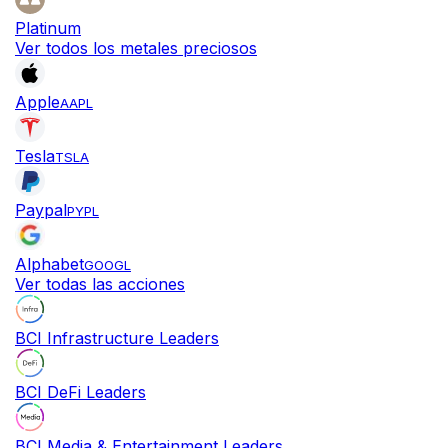
Platinum
Ver todos los metales preciosos
Apple
AAPL
Tesla
TSLA
Paypal
PYPL
Alphabet
GOOGL
Ver todas las acciones
BCI Infrastructure Leaders
BCI DeFi Leaders
BCI Media & Entertainment Leaders