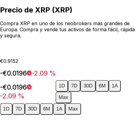
Precio de XRP (XRP)
Compra XRP en uno de los neobrokers más grandes de
Europa. Compra y vende tus activos de forma fácil, rápida
y segura.
€0.9152
-€0.0196
-2.09 %
1D
7D
30D
6M
1A
-€0.0196
-2.09 %
Max
1D
7D
30D
6M
1A
Max