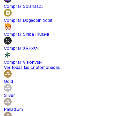
Comprar Solana
SOL
Comprar Dogecoin
DOGE
Comprar Shiba Inu
SHIB
Comprar XRP
XRP
Comprar Vision
VSN
Ver todas las criptomonedas
Gold
Silver
Palladium