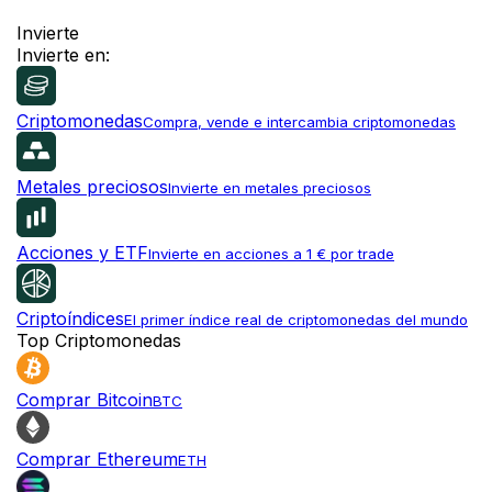
Invierte
Invierte en:
Criptomonedas
Compra, vende e intercambia criptomonedas
Metales preciosos
Invierte en metales preciosos
Acciones y ETF
Invierte en acciones a 1 € por trade
Criptoíndices
El primer índice real de criptomonedas del mundo
Top Criptomonedas
Comprar Bitcoin
BTC
Comprar Ethereum
ETH