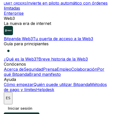
Invierte en piloto automático con órdenes
LIMIT ORDERS
limitadas
Enterprise
Web3
La nueva era de internet
Bitpanda Web3
Tu puerta de acceso a la Web3
Guía para principiantes
¿Qué es la Web3?
Breve historia de la Web3
Conócenos
Acerca de
Seguridad
Prensa
Empleo
Colaboración
Por
qué Bitpanda
Brand manifesto
Ayuda
Cómo empezar
Quién puede utilizar Bitpanda
Métodos
de pago y límites
Helpdesk
ES
Iniciar sesión