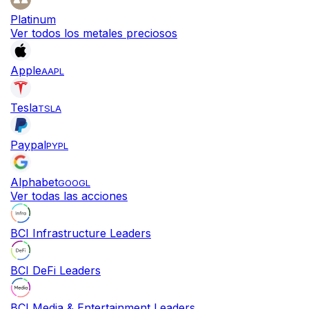
Platinum
Ver todos los metales preciosos
Apple
AAPL
Tesla
TSLA
Paypal
PYPL
Alphabet
GOOGL
Ver todas las acciones
BCI Infrastructure Leaders
BCI DeFi Leaders
BCI Media & Entertainment Leaders