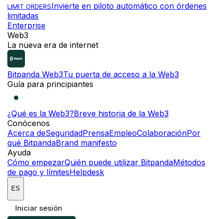
Invierte en piloto automático con órdenes
LIMIT ORDERS
limitadas
Enterprise
Web3
La nueva era de internet
Bitpanda Web3
Tu puerta de acceso a la Web3
Guía para principiantes
¿Qué es la Web3?
Breve historia de la Web3
Conócenos
Acerca de
Seguridad
Prensa
Empleo
Colaboración
Por
qué Bitpanda
Brand manifesto
Ayuda
Cómo empezar
Quién puede utilizar Bitpanda
Métodos
de pago y límites
Helpdesk
ES
Iniciar sesión