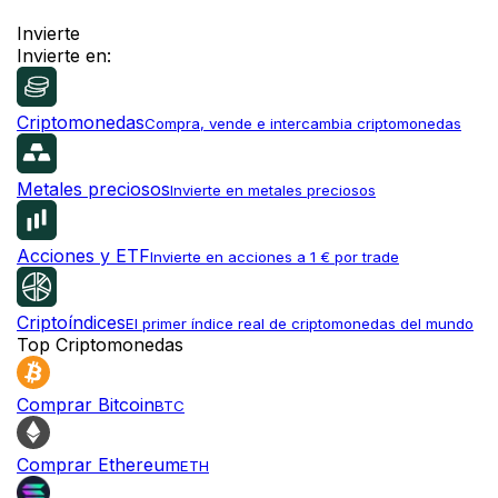
Invierte
Invierte en:
Criptomonedas
Compra, vende e intercambia criptomonedas
Metales preciosos
Invierte en metales preciosos
Acciones y ETF
Invierte en acciones a 1 € por trade
Criptoíndices
El primer índice real de criptomonedas del mundo
Top Criptomonedas
Comprar Bitcoin
BTC
Comprar Ethereum
ETH