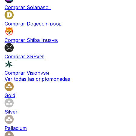
Comprar Solana
SOL
Comprar Dogecoin
DOGE
Comprar Shiba Inu
SHIB
Comprar XRP
XRP
Comprar Vision
VSN
Ver todas las criptomonedas
Gold
Silver
Palladium