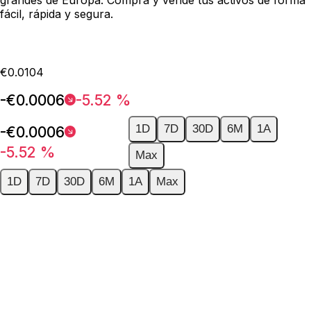
fácil, rápida y segura.
€0.0104
-€0.0006
-5.52 %
1D
7D
30D
6M
1A
-€0.0006
-5.52 %
Max
1D
7D
30D
6M
1A
Max