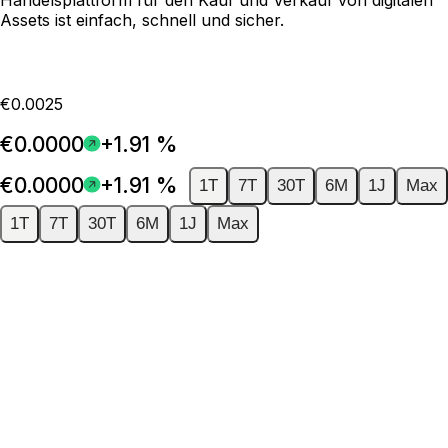
Assets ist einfach, schnell und sicher.
€0.0025
€0.0000
+1.91 %
€0.0000
+1.91 %
1T
7T
30T
6M
1J
Max
1T
7T
30T
6M
1J
Max