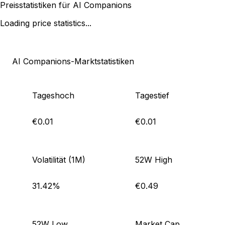
Preisstatistiken für AI Companions
Loading price statistics...
AI Companions-Marktstatistiken
Tageshoch
Tagestief
€0.01
€0.01
Volatilität (1M)
52W High
31.42%
€0.49
52W Low
Market Cap