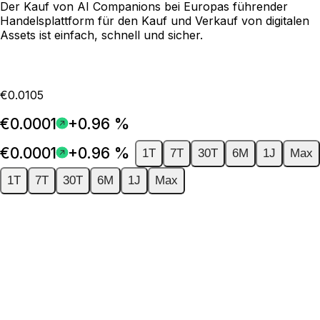
Der Kauf von AI Companions bei Europas führender
Handelsplattform für den Kauf und Verkauf von digitalen
Assets ist einfach, schnell und sicher.
€0.0105
€0.0001
+0.96 %
€0.0001
+0.96 %
1T
7T
30T
6M
1J
Max
1T
7T
30T
6M
1J
Max