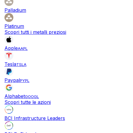
Palladium
Platinum
Scopri tutti i metalli preziosi
Apple
AAPL
Tesla
TSLA
Paypal
PYPL
Alphabet
GOOGL
Scopri tutte le azioni
BCI Infrastructure Leaders