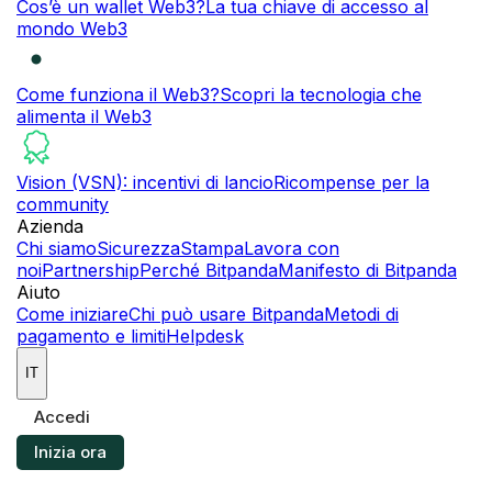
Cos’è un wallet Web3?
La tua chiave di accesso al
mondo Web3
Come funziona il Web3?
Scopri la tecnologia che
alimenta il Web3
Vision (VSN): incentivi di lancio
Ricompense per la
community
Azienda
Chi siamo
Sicurezza
Stampa
Lavora con
noi
Partnership
Perché Bitpanda
Manifesto di Bitpanda
Aiuto
Come iniziare
Chi può usare Bitpanda
Metodi di
pagamento e limiti
Helpdesk
IT
Accedi
Inizia ora