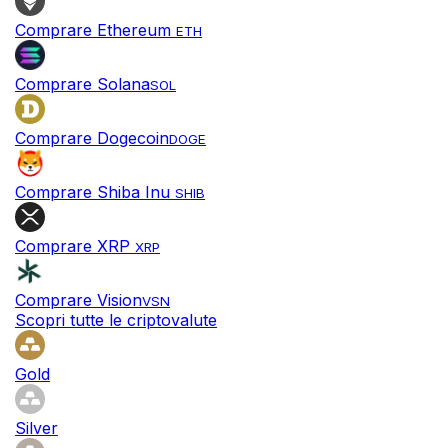
Comprare Ethereum
ETH
Comprare Solana
SOL
Comprare Dogecoin
DOGE
Comprare Shiba Inu
SHIB
Comprare XRP
XRP
Comprare Vision
VSN
Scopri tutte le criptovalute
Gold
Silver