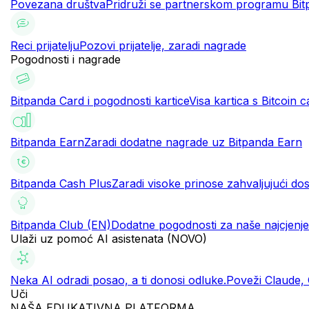
Povezana društva
Pridruži se partnerskom programu Bitp
Reci prijatelju
Pozovi prijatelje, zaradi nagrade
Pogodnosti i nagrade
Bitpanda Card i pogodnosti kartice
Visa kartica s Bitcoin
Bitpanda Earn
Zaradi dodatne nagrade uz Bitpanda Earn
Bitpanda Cash Plus
Zaradi visoke prinose zahvaljujući do
Bitpanda Club (EN)
Dodatne pogodnosti za naše najcjenjen
Ulaži uz pomoć AI asistenata (NOVO)
Neka AI odradi posao, a ti donosi odluke.
Poveži Claude, 
Uči
NAŠA EDUKATIVNA PLATFORMA