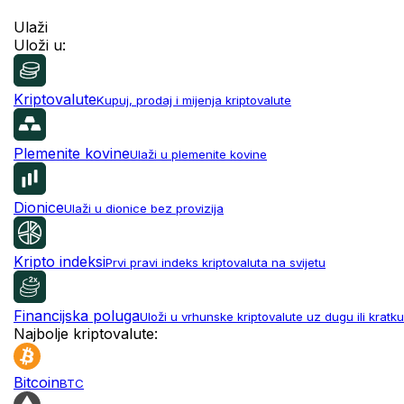
Ulaži
Uloži u:
Kriptovalute
Kupuj, prodaj i mijenja kriptovalute
Plemenite kovine
Ulaži u plemenite kovine
Dionice
Ulaži u dionice bez provizija
Kripto indeksi
Prvi pravi indeks kriptovaluta na svijetu
Financijska poluga
Uloži u vrhunske kriptovalute uz dugu ili kratku
Najbolje kriptovalute:
Bitcoin
BTC