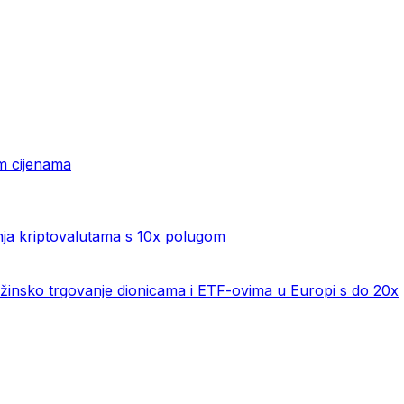
im cijenama
nja kriptovalutama s 10x polugom
žinsko trgovanje dionicama i ETF-ovima u Europi s do 20x