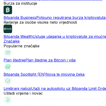
Burza za institucije
Bitpanda Business
Potpuno regulirana burza kriptovaluta z
Rješenje za osobe visoke neto vrijednosti
Bitpanda Wealth
Usluge ulaganja u kriptovalute za imućn
Značajke
Popularne značajke
Plan štednje
Plan štednje za Bitcoin i više
Bitpanda Spotlight (EN)
Nova te imovina čeka
Limitirani nalozi
Ulaži na autopilotu uz Bitpanda Limit Ord
Uštedi vrijeme i novac