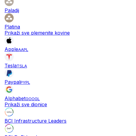
Paladij
Platina
Prikaži sve plemenite kovine
Apple
AAPL
Tesla
TSLA
Paypal
PYPL
Alphabet
GOOGL
Prikaži sve dionice
BCI Infrastructure Leaders