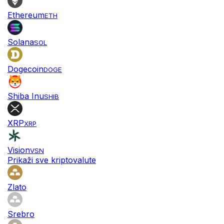
Ethereum
ETH
Solana
SOL
Dogecoin
DOGE
Shiba Inu
SHIB
XRP
XRP
Vision
VSN
Prikaži sve kriptovalute
Zlato
Srebro