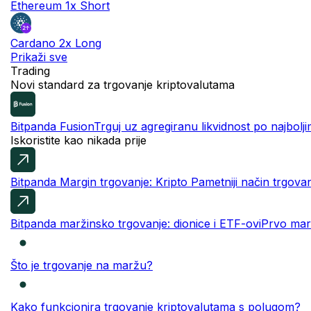
Ethereum 1x Short
Cardano 2x Long
Prikaži sve
Trading
NOVO
Novi standard za trgovanje kriptovalutama
Bitpanda Fusion
Trguj uz agregiranu likvidnost po najbolj
Iskoristite kao nikada prije
Bitpanda Margin trgovanje: Kripto
Pametniji način trgova
Bitpanda maržinsko trgovanje: dionice i ETF-ovi
Prvo mar
Što je trgovanje na maržu?
Kako funkcionira trgovanje kriptovalutama s polugom?