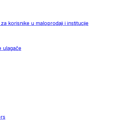
a korisnike u maloprodaji i institucije
e ulagače
ers