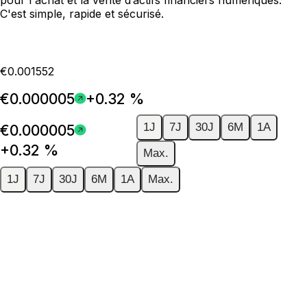
C'est simple, rapide et sécurisé.
€0.001552
€0.000005
+0.32 %
1J
7J
30J
6M
1A
€0.000005
+0.32 %
Max.
1J
7J
30J
6M
1A
Max.