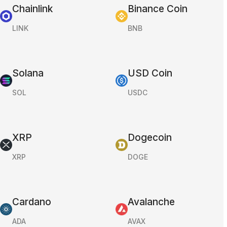
Chainlink
Binance Coin
LINK
BNB
Solana
USD Coin
SOL
USDC
XRP
Dogecoin
XRP
DOGE
Cardano
Avalanche
ADA
AVAX