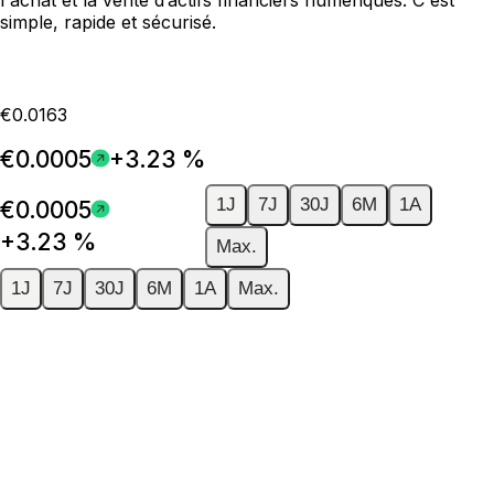
simple, rapide et sécurisé.
€0.0163
€0.0005
+3.23 %
1J
7J
30J
6M
1A
€0.0005
+3.23 %
Max.
1J
7J
30J
6M
1A
Max.