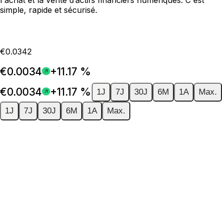
simple, rapide et sécurisé.
€0.0342
€0.0034
+11.17 %
€0.0034
+11.17 %
1J
7J
30J
6M
1A
Max.
1J
7J
30J
6M
1A
Max.