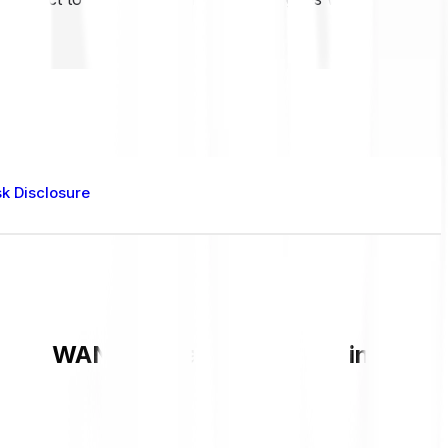
sk Disclosure
rent WAN value and live chart in GBP