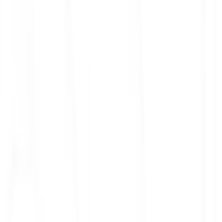
ith 3x leverage
mit Orders