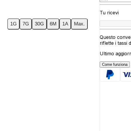
Tu ricevi
1G
7G
30G
6M
1A
Max.
Questo conver
riflette i tassi
Ultimo aggior
Come funziona