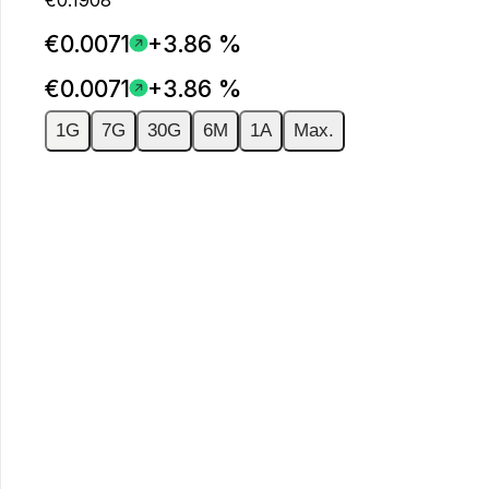
€0.0071
+3.86 %
€0.0071
+3.86 %
1G
7G
30G
6M
1A
Max.