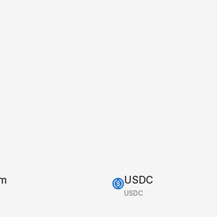
um
USDC
USDC