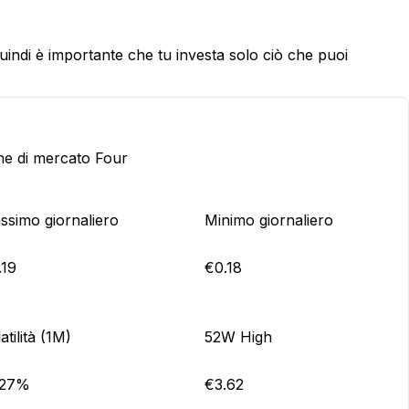
 quindi è importante che tu investa solo ciò che puoi
che di mercato Four
ssimo giornaliero
Minimo giornaliero
.19
€0.18
atilità (1M)
52W High
.27%
€3.62