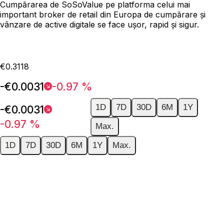
Cumpărarea de SoSoValue pe platforma celui mai
important broker de retail din Europa de cumpărare și
vânzare de active digitale se face ușor, rapid și sigur.
€0.3118
-€0.0031
-0.97 %
1D
7D
30D
6M
1Y
-€0.0031
-0.97 %
Max.
1D
7D
30D
6M
1Y
Max.