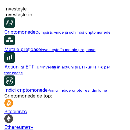
Investește
Investește în:
Criptomonede
Cumpără, vinde și schimbă criptomonede
Metale prețioase
Investește în metale prețioase
Acțiuni și ETF-uri
Investiți în acțiuni și ETF-uri la 1 € per
tranzacție
Indici criptomonede
Primul indice cripto real din lume
Criptomonede de top:
Bitcoin
BTC
Ethereum
ETH