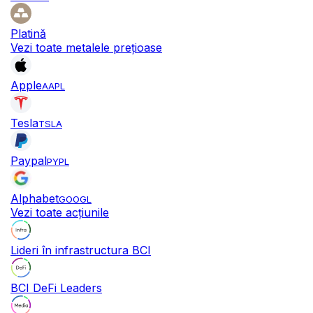
Platină
Vezi toate metalele prețioase
Apple
AAPL
Tesla
TSLA
Paypal
PYPL
Alphabet
GOOGL
Vezi toate acțiunile
Lideri în infrastructura BCI
BCI DeFi Leaders