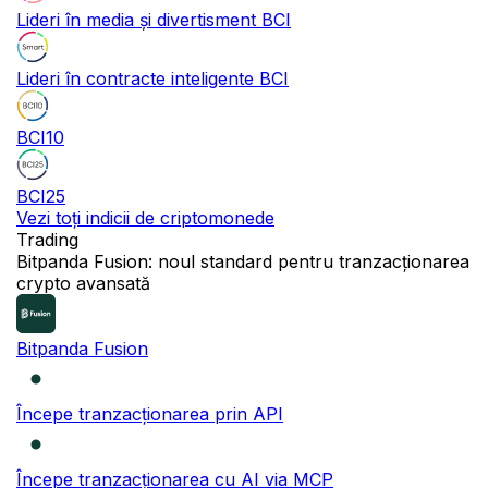
Lideri în media și divertisment BCI
Lideri în contracte inteligente BCI
BCI10
BCI25
Vezi toți indicii de criptomonede
Trading
NEW
Bitpanda Fusion: noul standard pentru tranzacționarea
crypto avansată
Bitpanda Fusion
Începe tranzacționarea prin API
Începe tranzacționarea cu AI via MCP