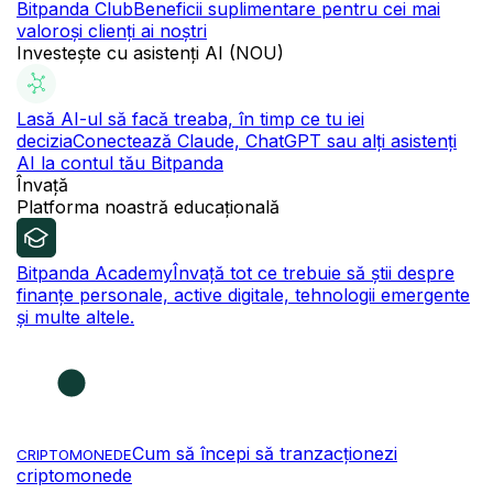
Bitpanda Club
Beneficii suplimentare pentru cei mai
valoroși clienți ai noștri
Investește cu asistenți AI (NOU)
Lasă AI-ul să facă treaba, în timp ce tu iei
decizia
Conectează Claude, ChatGPT sau alți asistenți
AI la contul tău Bitpanda
Învață
Platforma noastră educațională
Bitpanda Academy
Învață tot ce trebuie să știi despre
finanțe personale, active digitale, tehnologii emergente
și multe altele.
Cum să începi să tranzacționezi
CRIPTOMONEDE
criptomonede