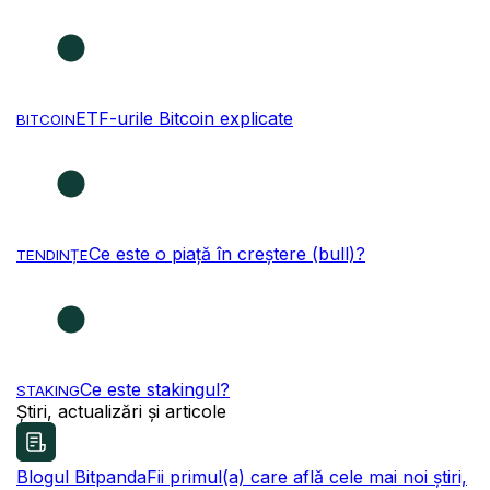
ETF-urile Bitcoin explicate
BITCOIN
Ce este o piață în creștere (bull)?
TENDINȚE
Ce este stakingul?
STAKING
Știri, actualizări și articole
Blogul Bitpanda
Fii primul(a) care află cele mai noi știri,