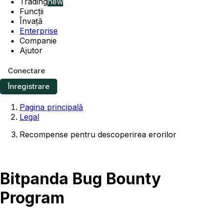
Trading
new
Funcții
Învață
Enterprise
Companie
Ajutor
Conectare
Înregistrare
Pagina principală
Legal
Recompense pentru descoperirea erorilor
Bitpanda Bug Bounty
Program