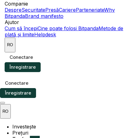
Companie
Despre
Securitate
Presă
Cariere
Parteneriate
Why
Bitpanda
Brand manifesto
Ajutor
Cum să începi
Cine poate folosi Bitpanda
Metode de
plată și limite
Helpdesk
RO
Conectare
Înregistrare
Conectare
Înregistrare
RO
Investește
Prețuri