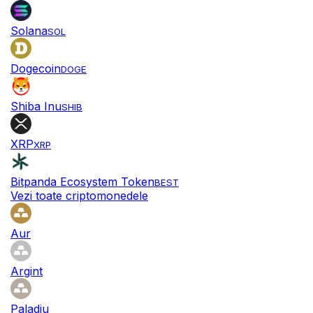
Solana
SOL
Dogecoin
DOGE
Shiba Inu
SHIB
XRP
XRP
Bitpanda Ecosystem Token
BEST
Vezi toate criptomonedele
Aur
Argint
Paladiu