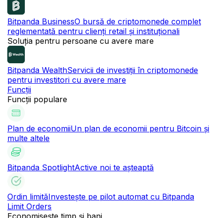
Bitpanda Business
O bursă de criptomonede complet
reglementată pentru clienți retail și instituționali
Soluția pentru persoane cu avere mare
Bitpanda Wealth
Servicii de investiții în criptomonede
pentru investitori cu avere mare
Funcții
Funcții populare
Plan de economii
Un plan de economii pentru Bitcoin și
multe altele
Bitpanda Spotlight
Active noi te așteaptă
Ordin limită
Investește pe pilot automat cu Bitpanda
Limit Orders
Economisește timp și bani