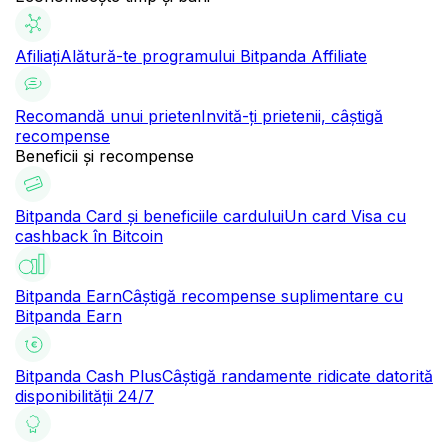
Afiliați
Alătură-te programului Bitpanda Affiliate
Recomandă unui prieten
Invită-ți prietenii, câștigă
recompense
Beneficii și recompense
Bitpanda Card și beneficiile cardului
Un card Visa cu
cashback în Bitcoin
Bitpanda Earn
Câștigă recompense suplimentare cu
Bitpanda Earn
Bitpanda Cash Plus
Câștigă randamente ridicate datorită
disponibilității 24/7