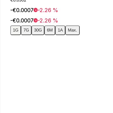
-€0.0007
-2.26 %
-€0.0007
-2.26 %
1G
7G
30G
6M
1A
Max.