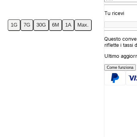
Tu ricevi
1G
7G
30G
6M
1A
Max.
Questo conver
riflette i tassi
Ultimo aggior
Come funziona