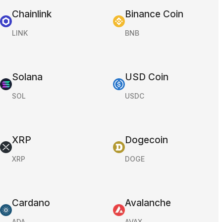
Chainlink
Binance Coin
LINK
BNB
Solana
USD Coin
SOL
USDC
XRP
Dogecoin
XRP
DOGE
Cardano
Avalanche
ADA
AVAX