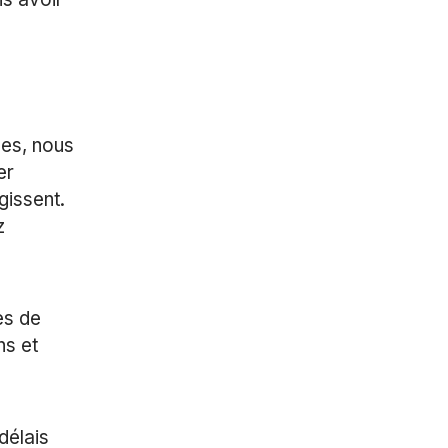
les, nous
er
gissent.
z
es de
ns et
délais