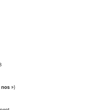
B
«
nos
»)
ument