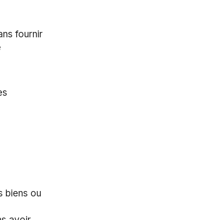
ns fournir
e
es
s biens ou
ns avoir