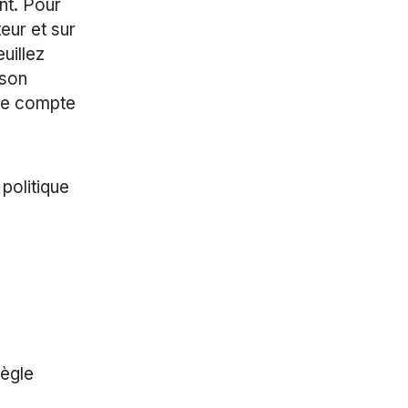
nt. Pour
eur et sur
uillez
 son
 de compte
politique
règle