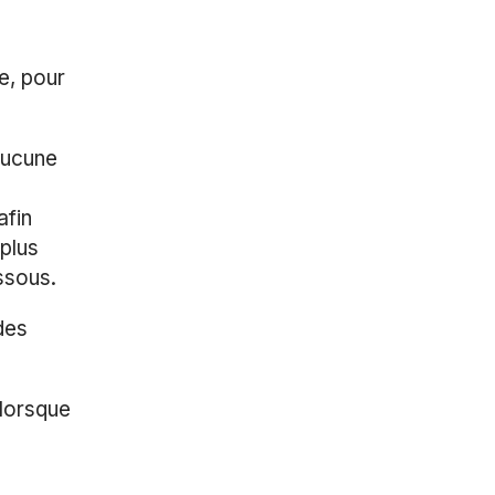
e, pour
aucune
afin
 plus
ssous.
des
 lorsque