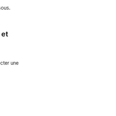
sous.
 et
ecter une