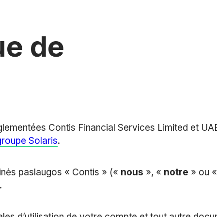
que de
églementées Contis Financial Services Limited et UA
groupe Solaris
.
inės paslaugos « Contis » («
nous
», «
notre
» ou 
.
ales d’utilisation de votre compte et tout autre doc