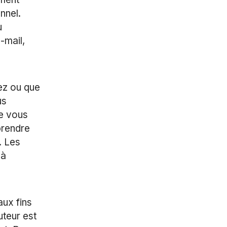
nnel.
u
-mail,
ez ou que
us
de vous
prendre
. Les
 à
aux fins
uteur est